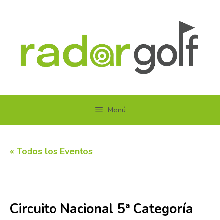
Saltar
al
contenido
Menú
« Todos los Eventos
Este evento ha pasado.
Circuito Nacional 5ª Categoría