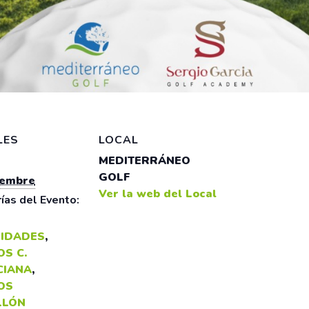
LES
LOCAL
MEDITERRÁNEO
GOLF
iembre
Ver la web del Local
ías del Evento:
IDADES
,
S C.
CIANA
,
OS
LLÓN