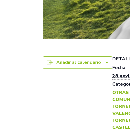
DETAL
Añadir al calendario
Fecha:
28 nov
Categor
OTRAS
COMUN
TORNEO
VALEN
TORNE
CASTE