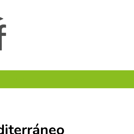
A TU GOLF!!
PODCAST
THE GOLF CARDS
diterráneo