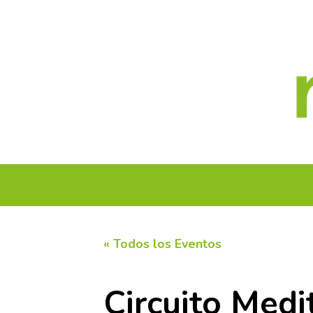
Saltar
al
contenido
INICIO
CALENDARIO DE TORNEOS
CIRC
« Todos los Eventos
Circuito Medi