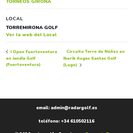
TORNEOS GIRONA
LOCAL
TORREMIRONA GOLF
Ver la web del Local
Circuito Torre de Núñez en
I Open Fuerteventura
en Jandía Golf
Iberik Augas Santas Golf
(Fuerteventura)
(Lugo)
email: admin@radargolf.es
teléfono: +34 610502116