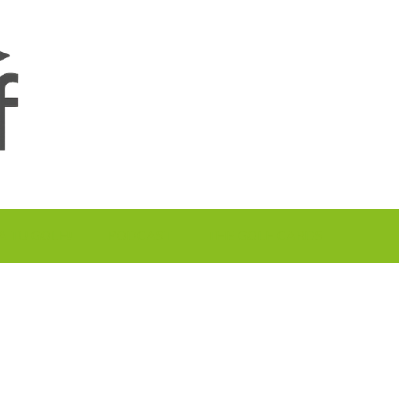
A TU GOLF!!
PODCAST
THE GOLF CARDS