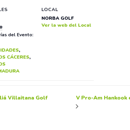
LES
LOCAL
NORBA GOLF
Ver la web del Local
o
ías del Evento:
IDADES
,
OS CÁCERES
,
OS
MADURA
iá Villaitana Golf
V Pro-Am Hankook e