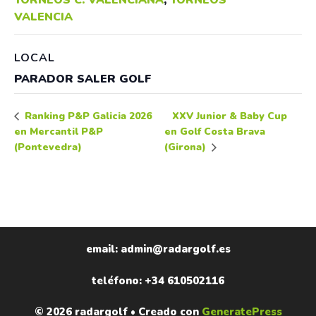
VALENCIA
LOCAL
PARADOR SALER GOLF
XXV Junior & Baby Cup
Ranking P&P Galicia 2026
en Mercantil P&P
en Golf Costa Brava
(Pontevedra)
(Girona)
email: admin@radargolf.es
teléfono: +34 610502116
© 2026 radargolf
• Creado con
GeneratePress