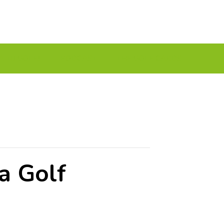
A TU GOLF!!
PODCAST
THE GOLF CARDS
a Golf