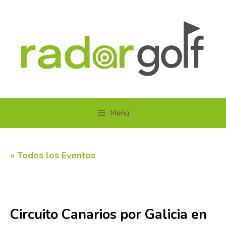
Saltar
al
contenido
Menú
« Todos los Eventos
Este evento ha pasado.
Circuito Canarios por Galicia en