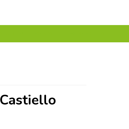
A TU GOLF!!
PODCAST
THE GOLF CARDS
Castiello