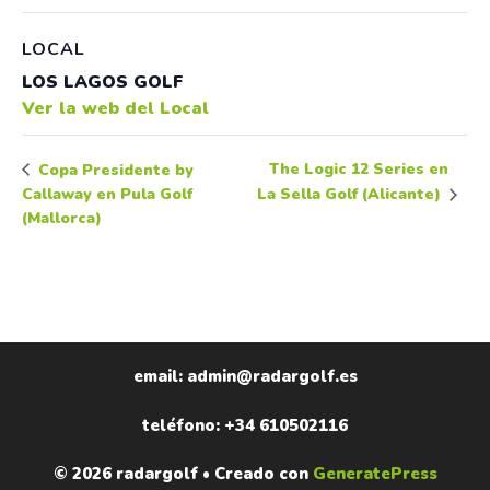
LOCAL
LOS LAGOS GOLF
Ver la web del Local
The Logic 12 Series en
Copa Presidente by
Callaway en Pula Golf
La Sella Golf (Alicante)
(Mallorca)
email: admin@radargolf.es
teléfono: +34 610502116
© 2026 radargolf
• Creado con
GeneratePress