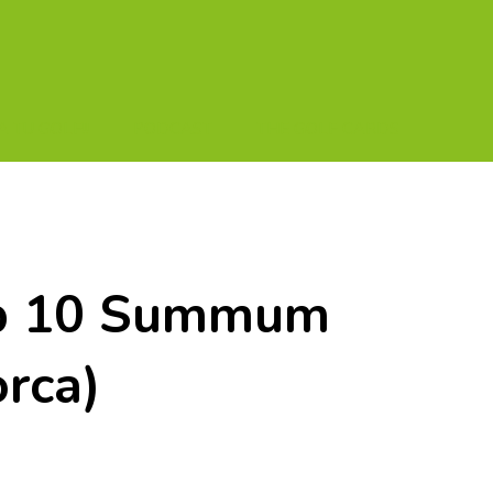
A TU GOLF!!
PODCAST
THE GOLF CARDS
Top 10 Summum
rca)