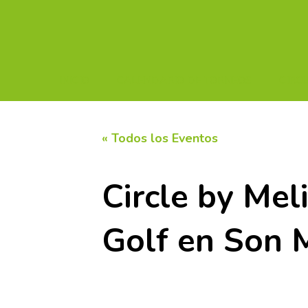
INICIO
CALENDARIO DE TORNEOS
CIRC
« Todos los Eventos
Circle by Me
Golf en Son 
15 noviembre