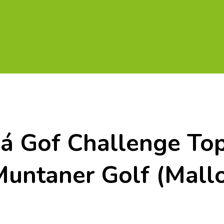
UITOS MULTICAMPO
TORNEOS FEDERATIVOS
¡¡MEJOR
liá Gof Challenge 
Muntaner Golf (Mallo