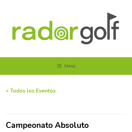
Saltar
al
contenido
Menú
« Todos los Eventos
Este evento ha pasado.
Campeonato Absoluto