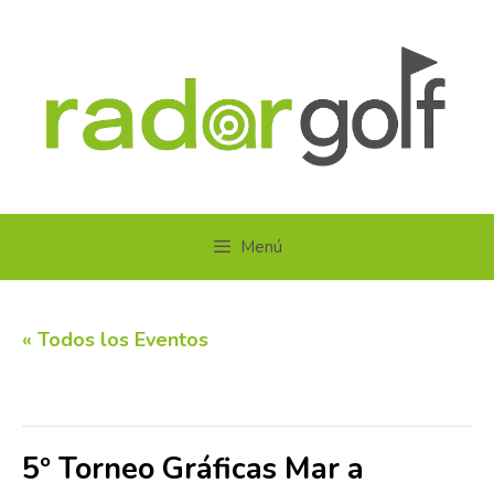
Saltar
al
contenido
Menú
« Todos los Eventos
Este evento ha pasado.
5º Torneo Gráficas Mar a