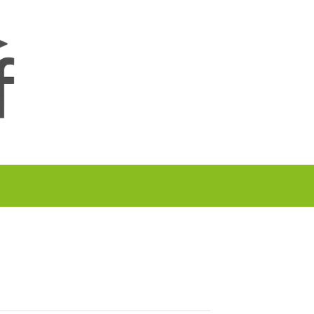
A TU GOLF!!
PODCAST
THE GOLF CARDS