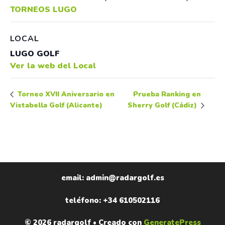
TORNEOS LUGO
LOCAL
LUGO GOLF
Ver la web del Local
Prueba Ranking en
Torneo XVII Aniversario en
Vistabella Golf (Alicante)
Sherry Golf (Cádiz)
email: admin@radargolf.es
teléfono: +34 610502116
© 2026 radargolf
• Creado con
GeneratePress