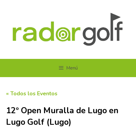
Saltar
al
contenido
Menú
« Todos los Eventos
12º Open Muralla de Lugo en
Lugo Golf (Lugo)
19 septiembre