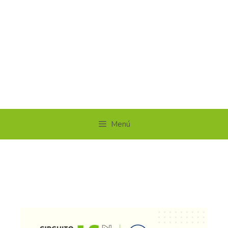
Menú
circuitosolidariocadiz