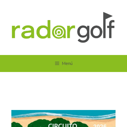
Menú
circuitohuelvalaluz